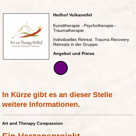
Heilhof Vulkaneifel
Termine:
Kunsttherapie - Psychotherapie -
Traumatherapie
Individuelles Retreat. Trauma Recovery.
Retreats in der Gruppe.
Angebot und Preise
HOMEPAGE
www.art-and-therapy.com
In Kürze gibt es an dieser Stelle
weitere Informationen.
TELEFON-SPRECHSTUNDE
Art and Therapy Compassion
sa 10-12:00 h
Oder nach Terminvereinbarung.