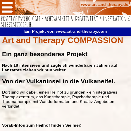
www.art-and-therapy.de
Positive Psychologie - Achtsamkeit & Kreativität / Inspiration &
Compassion
Selbstmitgefühl
Über mich
Ein Projekt von
www.art-and-therapy.com
Art and Therapy COMPASSION
Kontakt
Impressum
Ein ganz besonderes Projekt
Datenschutz
Nach 18 intensiven und zugleich wunderbaren Jahren auf
Blog-Netzwerk
Lanzarote ziehen wir nun weiter...
Von der Vulkaninsel in die Vulkaneifel.
Art and Therapy Kalender
Dort sind wir dabei, einen Heilhof zu gründen - ein integratives
Retreats in der Vulkaneifel
Therapiezentrum, das Kunsttherapie, Psychotherapie und
Traumatherapie mit Wanderformaten und Kreativ-Angeboten
verbindet.
Vorab-Infos zum Heilhof finden Sie hier: