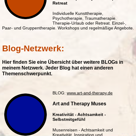
Retreat
TELEFON-SPRECHSTUNDE
Individuelle Kunsttherapie,
Psychotherapie, Traumatherapie.
sa 10-12:00 h
Therapie-Urlaub oder Retreat. Einzel-,
Oder nach Terminvereinbarung.
Paar- und Gruppentherapie. Workshops und regelmäßige Angebote.
+34 664 419 262
bettina@art-and-therapy.com
Blog-Netzwerk:
Ich freue mich auf Sie!
Hier finden Sie eine Übersicht über weitere BLOGs in
meinem Netzwerk. Jeder Blog hat einen anderen
Themenschwerpunkt.
BLOG:
www.art-and-therapy.de
Art and Therapy Muses
Kreativität - Achtsamkeit -
Selbstmitgefühl
Musenreisen - Achtsamkeit und
Kreativität, Inspiration und