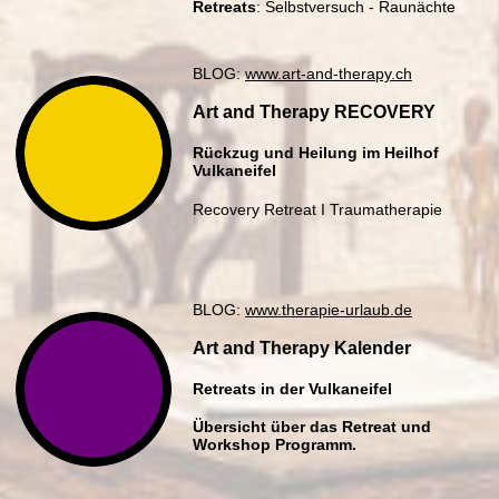
Retreats
: Selbstversuch - Raunächte
BLOG:
www.art-and-therapy.ch
Art and Therapy RECOVERY
Rückzug und Heilung im Heilhof
Vulkaneifel
Recovery Retreat I Traumatherapie
BLOG:
www.therapie-urlaub.de
Art and Therapy Kalender
Retreats in der Vulkaneifel
Übersicht über das Retreat und
Workshop Programm.