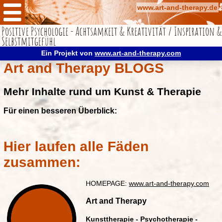
www.art-and-therapy.de
Positive Psychologie - Achtsamkeit & Kreativität / Inspiration &
Compassion
Selbstmitgefühl
Über mich
Ein Projekt von
www.art-and-therapy.com
Art and Therapy BLOGS
Kontakt
Impressum
Mehr Inhalte rund um Kunst & Therapie
Datenschutz
Für einen besseren Überblick:
Blog-Netzwerk
Hier laufen alle Fäden
HOMEPAGE
zusammen:
www.art-and-therapy.com
HOMEPAGE:
www.art-and-therapy.com
Art and Therapy
Kunsttherapie - Psychotherapie -