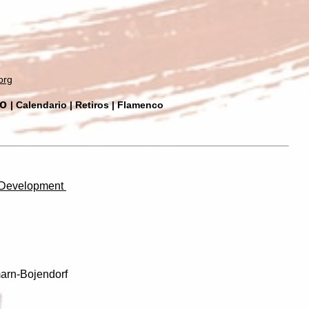
org
ro
| Calendario | Retiros | Flamenco
 Development
marn-Bojendorf