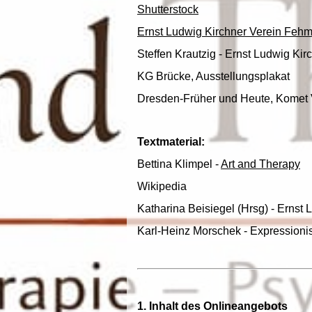
Shutterstock
Ernst Ludwig Kirchner Verein Feh
Steffen Krautzig - Ernst Ludwig Ki
KG Brücke, Ausstellungsplakat
Dresden-Früher und Heute, Komet
Textmaterial:
Bettina Klimpel -
Art and Therapy
Wikipedia
Katharina Beisiegel (Hrsg) - Ernst 
Karl-Heinz Morschek - Expressioni
1. Inhalt des Onlineangebots