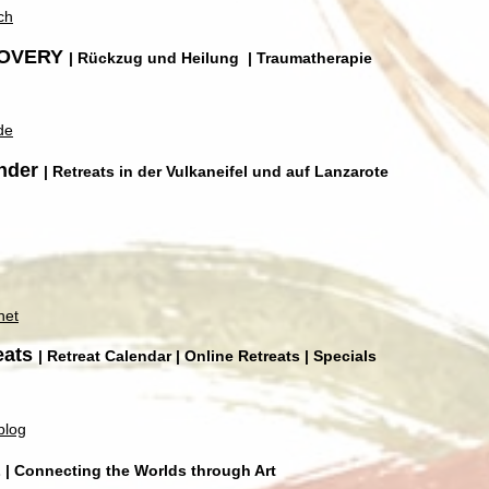
ch
ECOVERY
| Rückzug und Heilung
| Traumatherapie
de
ender
| Retreats in der Vulkaneifel und auf Lanzarote
net
eats
| Retreat Calendar | Online Retreats | Specials
blog
a
| Connecting the Worlds through Art