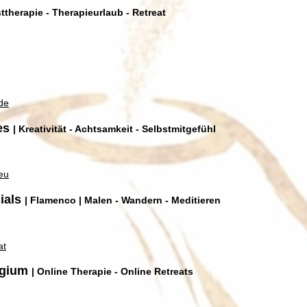
ttherapie - Therapieurlaub - Retreat
de
es
| Kreativität - Achtsamkeit - Selbstmitgefühl
eu
ials
| Flamenco | Malen - Wandern - Meditieren
at
ugium
| Online Therapie - Online Retreats