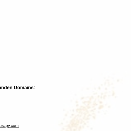
genden Domains:
herapy.com